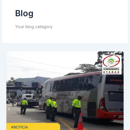
o
r
e
k
a
Blog
m
Your blog category