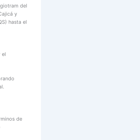
egiotram del
Cajicá y
QS) hasta el
 el
jorando
l.
érminos de
e