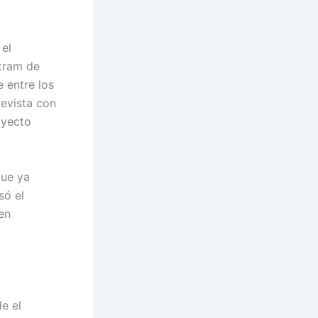
 el
otram de
 entre los
evista con
oyecto
que ya
só el
en
e el