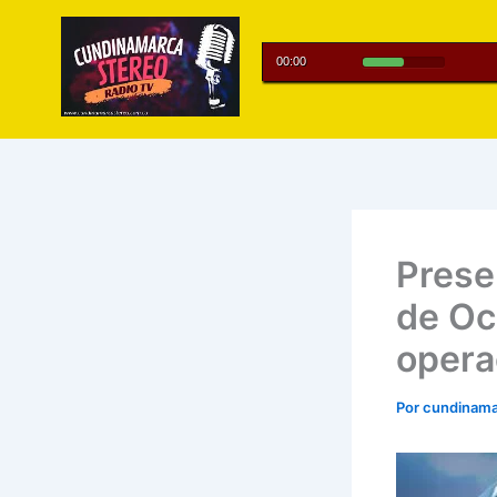
Ir
al
contenido
Prese
de Oc
opera
Por
cundinama