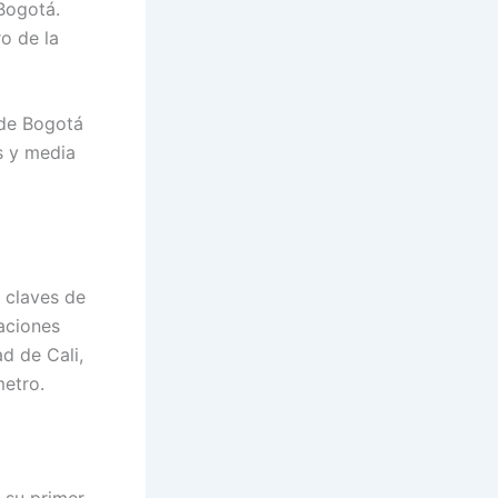
 Bogotá.
o de la
 de Bogotá
s y media
s claves de
aciones
d de Cali,
metro.
 su primer