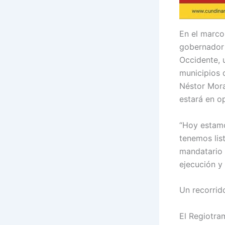
En el marco
gobernador 
Occidente, 
municipios 
Néstor Mora
estará en o
“Hoy estamo
tenemos list
mandatario 
ejecución y 
Un recorrid
El Regiotra