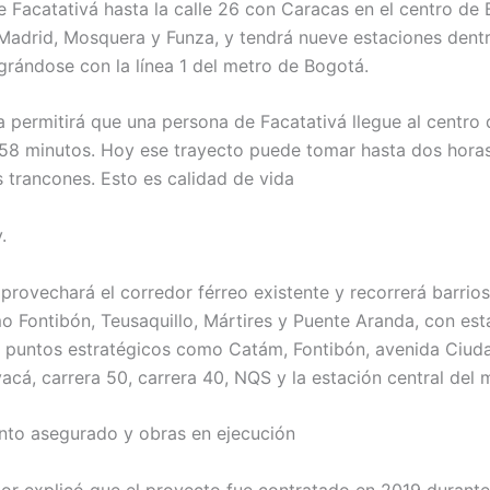
e Facatativá hasta la calle 26 con Caracas en el centro de
Madrid, Mosquera y Funza, y tendrá nueve estaciones dentr
egrándose con la línea 1 del metro de Bogotá.
a permitirá que una persona de Facatativá llegue al centro
 58 minutos. Hoy ese trayecto puede tomar hasta dos hora
s trancones. Esto es calidad de vida
.
aprovechará el corredor férreo existente y recorrerá barrio
 Fontibón, Teusaquillo, Mártires y Puente Aranda, con est
 puntos estratégicos como Catám, Fontibón, avenida Ciuda
acá, carrera 50, carrera 40, NQS y la estación central del 
nto asegurado y obras en ejecución
or explicó que el proyecto fue contratado en 2019 durante