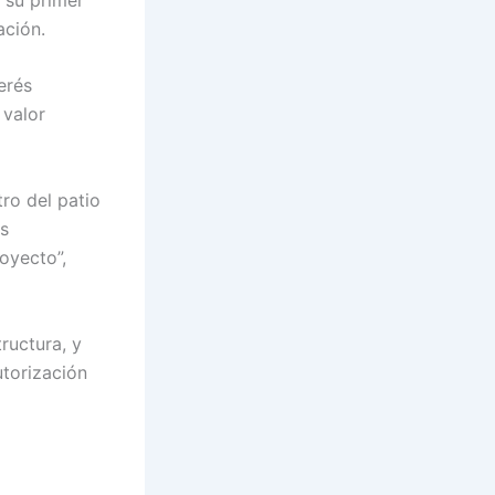
ación.
erés
 valor
tro del patio
os
royecto”,
ructura, y
torización