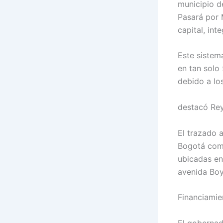
municipio d
Pasará por 
capital, int
Este sistem
en tan solo
debido a lo
destacó Rey
El trazado 
Bogotá como
ubicadas en
avenida Boy
Financiamie
El gobernad