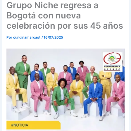
o
r
e
Grupo Niche regresa a
k
a
Bogotá con nueva
m
celebración por sus 45 años
Por
cundinamarcast
/
16/07/2025