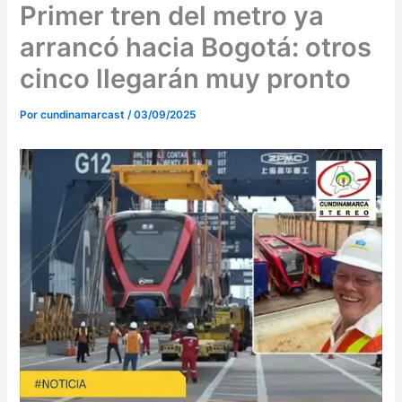
o
r
e
Primer tren del metro ya
k
a
arrancó hacia Bogotá: otros
m
cinco llegarán muy pronto
Por
cundinamarcast
/
03/09/2025