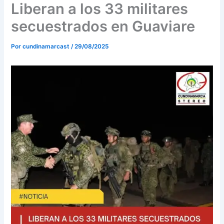
o
r
e
Liberan a los 33 militares
k
a
secuestrados en Guaviare
m
Por
cundinamarcast
/
29/08/2025