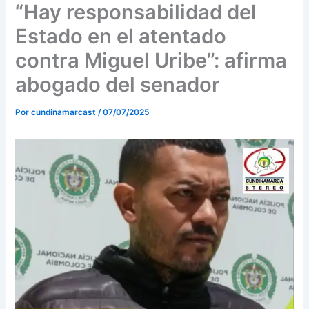
o
r
e
“Hay responsabilidad del
k
a
Estado en el atentado
m
contra Miguel Uribe”: afirma
abogado del senador
Por
cundinamarcast
/
07/07/2025