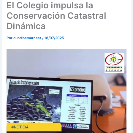
o
r
e
El Colegio impulsa la
k
a
Conservación Catastral
m
Dinámica
Por
cundinamarcast
/
18/07/2025