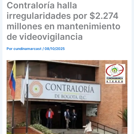
o
r
e
Contraloría halla
k
a
irregularidades por $2.274
m
millones en mantenimiento
de videovigilancia
Por
cundinamarcast
/
08/10/2025