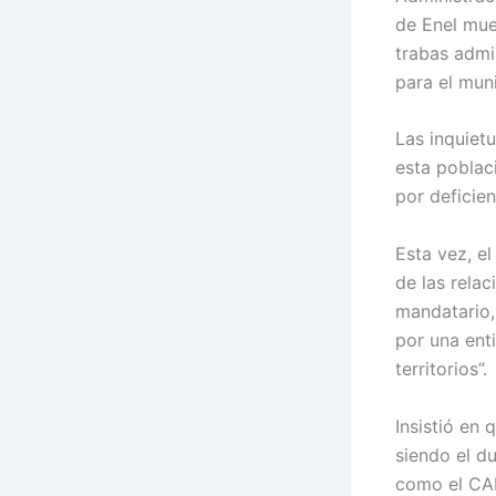
de Enel mue
trabas admi
para el muni
Las inquiet
esta poblac
por deficien
Esta vez, el
de las rela
mandatario,
por una ent
territorios”.
Insistió en
siendo el d
como el CAM