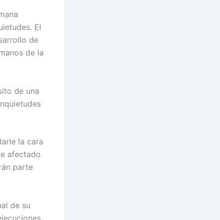
emana
uietudes. El
arrollo de
 manos de la
sito de una
inquietudes
arle la cara
te afectado
rán parte
nal de su
ejecuciones