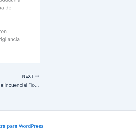
ia de
ron
igilancia
NEXT
Capturan banda delincuencial “los cetre“ en Soacha
ra para WordPress