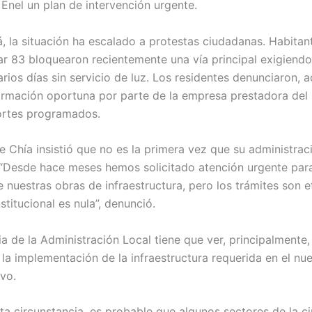
 Enel un plan de intervención urgente.
á, la situación ha escalado a protestas ciudadanas. Habitan
var 83 bloquearon recientemente una vía principal exigiend
varios días sin servicio de luz. Los residentes denunciaron, 
formación oportuna por parte de la empresa prestadora del 
ortes programados.
e Chía insistió que no es la primera vez que su administrac
 “Desde hace meses hemos solicitado atención urgente para
 nuestras obras de infraestructura, pero los trámites son e
stitucional es nula”, denunció.
ia de la Administración Local tiene que ver, principalmente
la implementación de la infraestructura requerida en el nu
ivo.
ta circunstancia, es probable que algunos sectores de la c