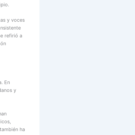
pio.
cas y voces
nsistente
 refirió a
ión
a. En
danos y
han
icos,
 también ha