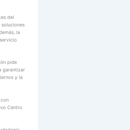
tes del
o soluciones
además, la
servicio
ión pide
 garantizar
ternos y la
, con
evo Centro
iudadanía