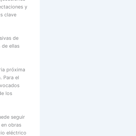
ectaciones y
s clave
sivas de
 de ellas
oria próxima
. Para el
rovocados
de los
uede seguir
o en obras
io eléctrico