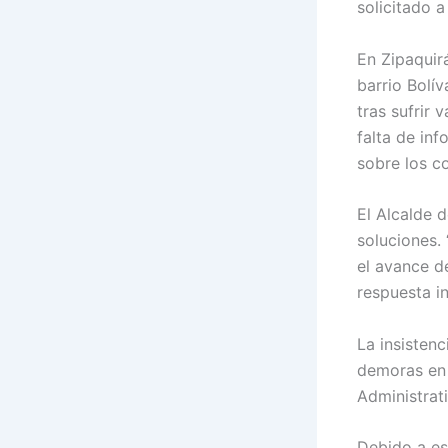
solicitado a
En Zipaquir
barrio Bolí
tras sufrir 
falta de in
sobre los c
El Alcalde d
soluciones.
el avance de
respuesta in
La insistenc
demoras en 
Administrat
Debido a es