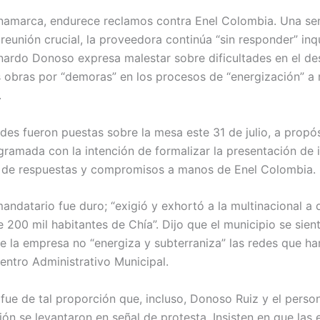
namarca, endurece reclamos contra Enel Colombia. Una s
reunión crucial, la proveedora continúa “sin responder” inq
nardo Donoso expresa malestar sobre dificultades en el des
 obras por “demoras” en los procesos de “energización” a
.
udes fueron puestas sobre la mesa este 31 de julio, a propó
gramada con la intención de formalizar la presentación de 
 de respuestas y compromisos a manos de Enel Colombia.
mandatario fue duro; “exigió y exhortó a la multinacional a d
e 200 mil habitantes de Chía”. Dijo que el municipio se sien
e la empresa no “energiza y subterraniza” las redes que ha
entro Administrativo Municipal.
 fue de tal proporción que, incluso, Donoso Ruiz y el perso
ión se levantaron en señal de protesta. Insisten en que las 