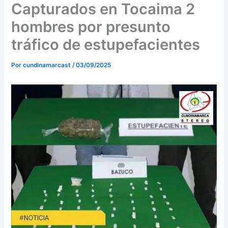
o
r
e
Capturados en Tocaima 2
k
a
hombres por presunto
m
tráfico de estupefacientes
Por
cundinamarcast
/
03/09/2025