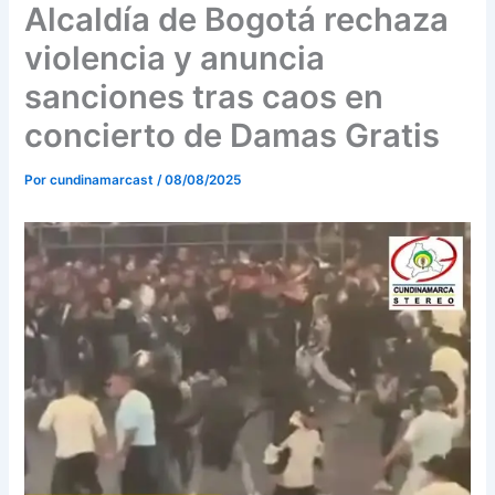
o
r
e
Alcaldía de Bogotá rechaza
k
a
violencia y anuncia
m
sanciones tras caos en
concierto de Damas Gratis
Por
cundinamarcast
/
08/08/2025