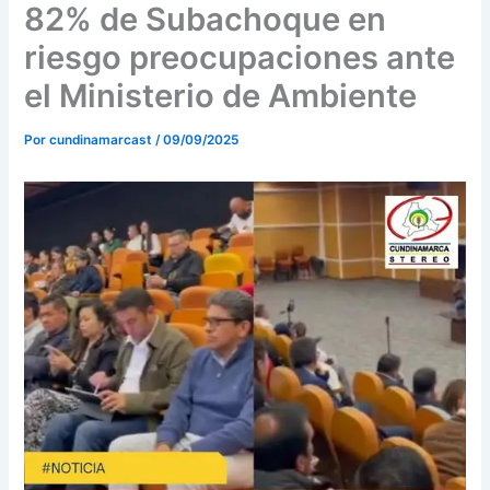
o
r
e
82% de Subachoque en
k
a
riesgo preocupaciones ante
m
el Ministerio de Ambiente
Por
cundinamarcast
/
09/09/2025