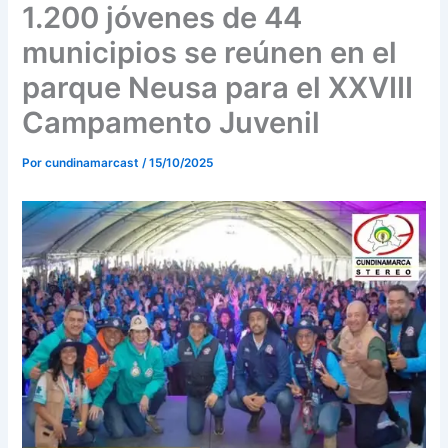
o
r
e
1.200 jóvenes de 44
k
a
municipios se reúnen en el
m
parque Neusa para el XXVIII
Campamento Juvenil
Por
cundinamarcast
/
15/10/2025